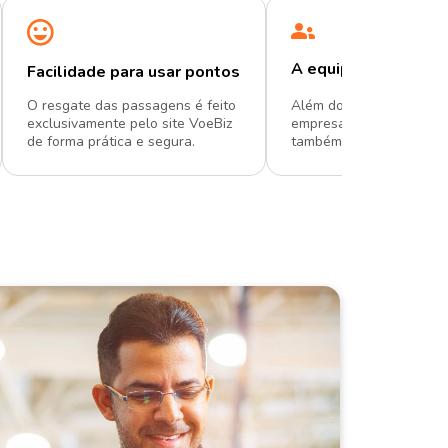
A equipe também g
Facilidade para usar pontos
O resgate das passagens é feito
Além dos pontos destin
exclusivamente pelo site VoeBiz
empresa, quem viaja a t
de forma prática e segura.
também junta milhas na 