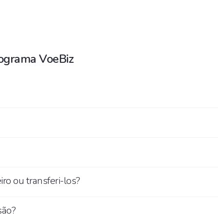
rograma VoeBiz
ro ou transferi-los?
são?