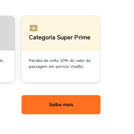
Categoria Super Prime
Categor
da
Receba de volta 10% do valor da
Negociação
passagem em pontos VoeBiz.
Saiba mais