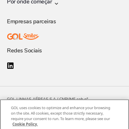
Por onde começar
Vantagens do Voebiz
Cadastrar empresa
Clube Smiles para empresas
Empresas parceiras
Dúvidas frequentes
Regulamento do programa atual
Atendimento
Regulamento do antigo programa - até 06/06/2024
Redes Sociais
GOL LINHAS AÉREAS S.A / CNPJ/MF sob nº
07.575.651/0037-60
GOL uses cookies to optimize and enhance your browsing
on the site. All cookies, except those strictly necessary,
Alameda Rio Negro, nº 585, Edifício Padauiri, Bloco B, 2º
require your consent to run. To learn more, please see our
Cookie Policy.
andar, conjuntos 21 e 22 - Parte A, Alphaville,