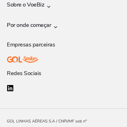
Sobre o VoeBiz
Programa Voebiz
Por onde começar
Vantagens do Voebiz
Cadastrar empresa
Clube Smiles para empresas
Empresas parceiras
Dúvidas frequentes
Regulamento do programa atual
Atendimento
Regulamento do antigo programa - até 06/06/2024
Redes Sociais
GOL LINHAS AÉREAS S.A / CNPJ/MF sob nº